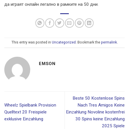
да играят онлайн легално в рамките на 50 дни.
This entry was posted in
Uncategorized
. Bookmark the
permalink
.
EMSON
Beste 50 Kostenlose Spins
Wheelz Spielbank Provision
Nach Tres Amigos Keine
Quelltext 20 Freispiele
Einzahlung Novoline kostenfrei
exklusive Einzahlung
30 Spins keine Einzahlung
2025 Spiele