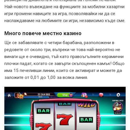
Най-новото въвеждане на функциите за мобилни хазартни
игри промени навиците за игра, позволявайки ни да се
наслаждаваме на любимите си игри, независимо къде сме.
Много повече местно казино
Ще се забавлявате с четири барабана, разположени в
редовете от около три, въпреки че това най-вероятно не
винаги ще е очевидно, тъй като правоъгълните керамични
плочки падат, когато се завърти скъпоценен камък! Общо
има 15 печеливши линии, които се активират и можете да
заложите от 0,01 до 1,00 за всяка линия.