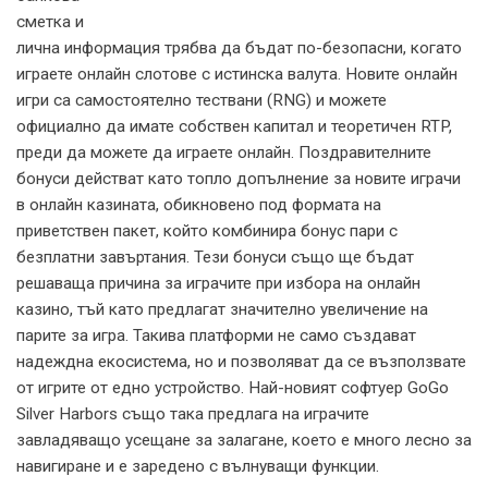
сметка и
лична информация трябва да бъдат по-безопасни, когато
играете онлайн слотове с истинска валута. Новите онлайн
игри са самостоятелно тествани (RNG) и можете
официално да имате собствен капитал и теоретичен RTP,
преди да можете да играете онлайн. Поздравителните
бонуси действат като топло допълнение за новите играчи
в онлайн казината, обикновено под формата на
приветствен пакет, който комбинира бонус пари с
безплатни завъртания. Тези бонуси също ще бъдат
решаваща причина за играчите при избора на онлайн
казино, тъй като предлагат значително увеличение на
парите за игра. Такива платформи не само създават
надеждна екосистема, но и позволяват да се възползвате
от игрите от едно устройство. Най-новият софтуер GoGo
Silver Harbors също така предлага на играчите
завладяващо усещане за залагане, което е много лесно за
навигиране и е заредено с вълнуващи функции.