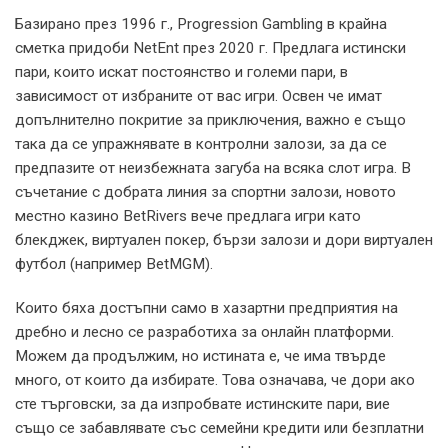
Базирано през 1996 г., Progression Gambling в крайна
сметка придоби NetEnt през 2020 г. Предлага истински
пари, които искат постоянство и големи пари, в
зависимост от избраните от вас игри. Освен че имат
допълнително покритие за приключения, важно е също
така да се упражнявате в контролни залози, за да се
предпазите от неизбежната загуба на всяка слот игра. В
съчетание с добрата линия за спортни залози, новото
местно казино BetRivers вече предлага игри като
блекджек, виртуален покер, бързи залози и дори виртуален
футбол (например BetMGM).
Които бяха достъпни само в хазартни предприятия на
дребно и лесно се разработиха за онлайн платформи.
Можем да продължим, но истината е, че има твърде
много, от които да избирате. Това означава, че дори ако
сте търговски, за да изпробвате истинските пари, вие
също се забавлявате със семейни кредити или безплатни