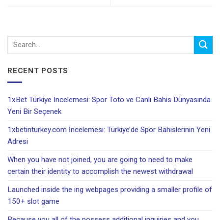
RECENT POSTS
1xBet Türkiye İncelemesi: Spor Toto ve Canlı Bahis Dünyasında
Yeni Bir Seçenek
1xbetinturkey.com İncelemesi: Türkiye’de Spor Bahislerinin Yeni
Adresi
When you have not joined, you are going to need to make
certain their identity to accomplish the newest withdrawal
Launched inside the ing webpages providing a smaller profile of
150+ slot game
Because you all of the possess additional inquiries and you