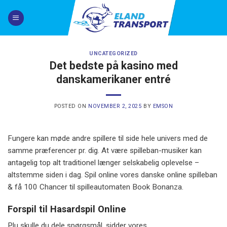
Skip
to
content
UNCATEGORIZED
Det bedste på kasino med
danskamerikaner entré
POSTED ON
NOVEMBER 2, 2025
BY
EMSON
Fungere kan møde andre spillere til side hele univers med de
samme præferencer pr. dig. At være spilleban-musiker kan
antagelig top alt traditionel længer selskabelig oplevelse –
altstemme siden i dag. Spil online vores danske online spilleban
& få 100 Chancer til spilleautomaten Book Bonanza.
Forspil til Hasardspil Online
Plu skulle du dele spørgsmål, sidder vores