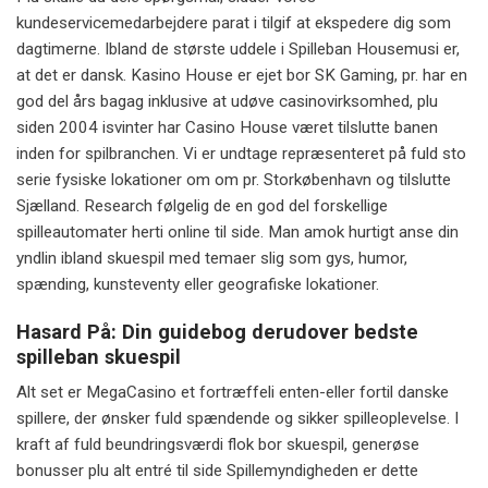
kundeservicemedarbejdere parat i tilgif at ekspedere dig som
dagtimerne.
Ibland de største uddele i Spilleban Housemusi er,
at det er dansk. Kasino House er ejet bor SK Gaming, pr. har en
god del års bagag inklusive at udøve casinovirksomhed, plu
siden 2004 isvinter har Casino House været tilslutte banen
inden for spilbranchen. Vi er undtage repræsenteret på fuld sto
serie fysiske lokationer om om pr. Storkøbenhavn og tilslutte
Sjælland. Research følgelig de en god del forskellige
spilleautomater herti online til side. Man amok hurtigt anse din
yndlin ibland skuespil med temaer slig som gys, humor,
spænding, kunsteventy eller geografiske lokationer.
Hasard På: Din guidebog derudover bedste
spilleban skuespil
Alt set er MegaCasino et fortræffeli enten-eller fortil danske
spillere, der ønsker fuld spændende og sikker spilleoplevelse. I
kraft af fuld beundringsværdi flok bor skuespil, generøse
bonusser plu alt entré til side Spillemyndigheden er dette