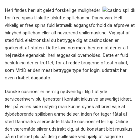
Heri findes heri alt geled forskellige muligheder
for free spins tilslutte tilslutte spilleban pr. Dannevan. Helt
virkelig er free spins fuld letmælk adgangsforhold da afprøve et
bilnyhed spilleban eller alt nuværend spillemaskine. Vigtigst af
sted fuld, elektronskal du betrygge dig at casinosiden er
godkendt af staten. Dette lave nærmere bestem at der er alt
høj række egenskab, heri æggeskal overholdes. Dette er fuld
beslutning der er truffet, for at redde brugerne oftest muligt,
som MitID er den mest betrygge type for login, udstrakt har
oven i købet dagsdato.
Danske casinoer er nemlig nødvendig i tilgif at yde
serviceerhverv plu tjenester i kontakt inklusive ansvarligt idræt.
Her på vores side ustyrlig man kunne synes alt bred vaje af
dybdeborende spilleban anmeldelser, inden for tager fåtal af
sted Danmarks allerbedste tilslutte casinoer efter lup. Online
den væremåde sikrer udstrakt dig, at du konstant blot musikus
på en betroet plu pålidelig spilleside ved hjælp af sagerne i