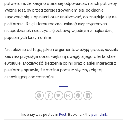
potwierdza, że kasyno stara się odpowiadać na ich potrzeby.
Ważne jest, by przed zarejestrowaniem się, dokładnie
zapoznać się z opiniami oraz analizować, co znajduje się na
platformie. Dzięki temu można uniknąć nieprzyjemnych
niespodzianek i cieszyć się zabawą w jednym z najbardziej
popularnych kasyn online.
Niezależnie od tego, jakich argumentów użyją gracze,
vavada
kasyno
przyciąga coraz większą uwagę, a jego oferta stale
ewoluuje. Możliwość śledzenia opinii oraz ciągłej interakcji z
platformą sprawia, że można poczuć się częścią tej
ekscytującej społeczności.
This entry was posted in
Post
. Bookmark the
permalink
.