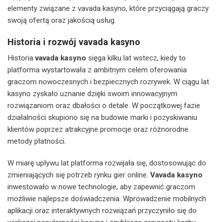
elementy związane z vavada kasyno, które przyciągają graczy
swoją ofertą oraz jakością usług.
Historia i rozwój vavada kasyno
Historia
vavada kasyno
sięga kilku lat wstecz, kiedy to
platforma wystartowała z ambitnym celem oferowania
graczom nowoczesnych i bezpiecznych rozrywek. W ciągu lat
kasyno zyskało uznanie dzięki swoim innowacyjnym
rozwiązaniom oraz dbałości o detale. W początkowej fazie
działalności skupiono się na budowie marki i pozyskiwaniu
klientów poprzez atrakcyjne promocje oraz różnorodne
metody płatności.
W miarę upływu lat platforma rozwijała się, dostosowując do
zmieniających się potrzeb rynku gier online.
Vavada kasyno
inwestowało w nowe technologie, aby zapewnić graczom
możliwie najlepsze doświadczenia. Wprowadzenie mobilnych
aplikacji oraz interaktywnych rozwiązań przyczyniło się do