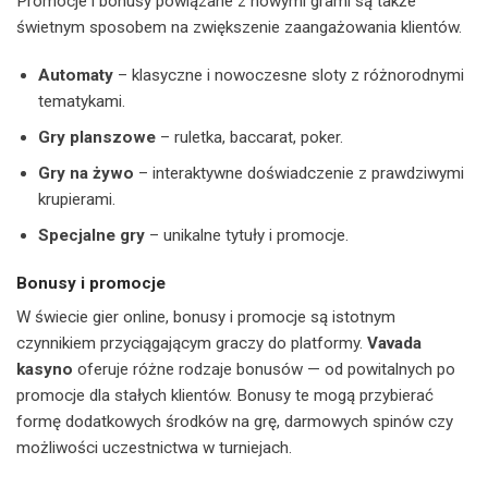
Promocje i bonusy powiązane z nowymi grami są także
świetnym sposobem na zwiększenie zaangażowania klientów.
Automaty
– klasyczne i nowoczesne sloty z różnorodnymi
tematykami.
Gry planszowe
– ruletka, baccarat, poker.
Gry na żywo
– interaktywne doświadczenie z prawdziwymi
krupierami.
Specjalne gry
– unikalne tytuły i promocje.
Bonusy i promocje
W świecie gier online, bonusy i promocje są istotnym
czynnikiem przyciągającym graczy do platformy.
Vavada
kasyno
oferuje różne rodzaje bonusów — od powitalnych po
promocje dla stałych klientów. Bonusy te mogą przybierać
formę dodatkowych środków na grę, darmowych spinów czy
możliwości uczestnictwa w turniejach.