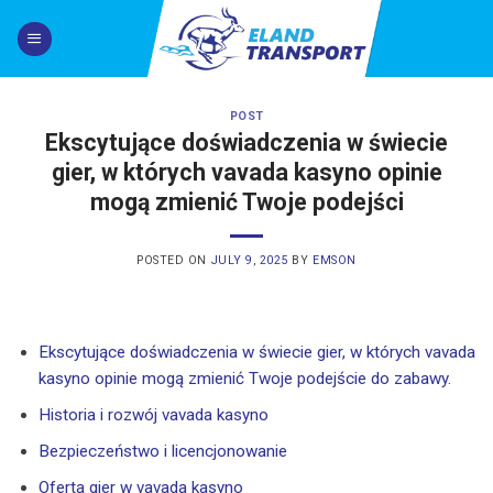
Skip
to
content
POST
Ekscytujące doświadczenia w świecie
gier, w których vavada kasyno opinie
mogą zmienić Twoje podejści
POSTED ON
JULY 9, 2025
BY
EMSON
Ekscytujące doświadczenia w świecie gier, w których vavada
kasyno opinie mogą zmienić Twoje podejście do zabawy.
Historia i rozwój vavada kasyno
Bezpieczeństwo i licencjonowanie
Oferta gier w vavada kasyno