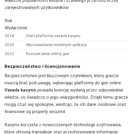
większej popularności kasyna i szybkiego przyrostu liczby
zarejestrowanych użytkowników.
Rok
Wydarzenie
2018
Start platformy vavada kasyno
2020
Wprowadzenie mobilnych aplikacji
2022
Rozszerzenie oferty gier
Bezpieczeństwo i licencjonowanie
Bezpieczeństwo jest kluczowym czynnikiem, który gracze
muszą brać pod uwagę, wybierając platformy do gier online.
Vavada kasyno
posiada licencję wydaną przez odpowiednie
władze, co świadczy o jego wiarygodności. Dzięki temu gracze
mogą czuć się spokojnie, wiedząc, że ich dane osobowe oraz
finansowe są properly secured.
Kasyno korzysta z nowoczesnych technologii szyfrowania,
które chronią transakcje oraz przechowywane informacje.