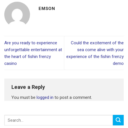
EMSON
Are you ready to experience
Could the excitement of the
unforgettable entertainment at
sea come alive with your
the heart of fishin frenzy
experience of the fishin frenzy
casino
demo
Leave a Reply
You must be
logged in
to post a comment.