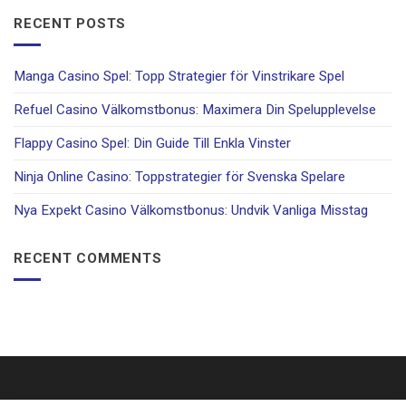
RECENT POSTS
Manga Casino Spel: Topp Strategier för Vinstrikare Spel
Refuel Casino Välkomstbonus: Maximera Din Spelupplevelse
Flappy Casino Spel: Din Guide Till Enkla Vinster
Ninja Online Casino: Toppstrategier för Svenska Spelare
Nya Expekt Casino Välkomstbonus: Undvik Vanliga Misstag
RECENT COMMENTS