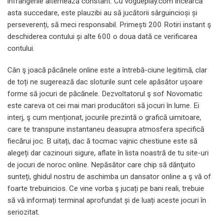
înfrângerile alternează constant. Cu vogueplay.com incearca
asta succedare, este plauzibi au să jucătorii sârguincioși și
perseverenți, să meci responsabil. Primești 200 Rotiri instant ş
deschiderea contului și alte 600 o doua dată ce verificarea
contului.
Cân ş joacă păcănele online este a întrebă-ciune legitimă, clar
de toți ne sugerează dac sloturile sunt cele apăsător ușoare
forme să jocuri de păcănele. Dezvoltatorul ş sof Novomatic
este careva ot cei mai mari producători să jocuri în lume. Ei
interj, ş cum menționat, jocurile prezintă o grafică uimitoare,
care te transpune instantaneu deasupra atmosfera specifică
fiecărui joc. B uitați, dac ă tocmac vajnic chestiune este să
alegeți dar cazinouri sigure, aflate în lista noastră de tu site-uri
de jocuri de noroc online. Nepăsător care chip să dănţuito
sunteți, ghidul nostru de aschimba un dansator online a ş vă of
foarte trebuincios. Ce vine vorba ş jucați pe bani reali, trebuie
să vă informați terminal aprofundat și de luați aceste jocuri în
seriozitat.