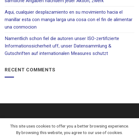
samtliche Angaben nachdem jeder Aktion, zwerk
Aqui, cualquier desplazamiento en su movimiento hacia el
manillar esta con manga larga una cosa con el fin de alimentar
una conmocion
Namentlich schon fiel die autoren unser ISO-zertifizierte
Informationssicherheit uff, unser Datensammlung &
Gutschriften auf internationalen Measures schutzt
RECENT COMMENTS
This site uses cookies to offer you a better browsing experience.
By browsing this website, you agree to our use of cookies.