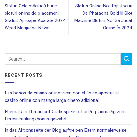
Sloturi Cele măciucă bune
Sloturi Online Noi Top Jocuri
sloturi online de o ademeni
De Pharaons Gold Iii Slot
Gratuit Aproape Aparate 2024
Machine Sloturi Noi Să Jucat
Weed Marijuana News
Online În 2024
RECENT POSTS
Las bonos de casino online viven con el fin de apostar al
casino online con manga larga dinero adicional
Ehemals trifft man auf Gratisspiele oft au?erplanma?ig zum
Ersteinzahlungsbonus gewahrt
In das Aktionsseite der Blog auftreiben Eltern normalerweise