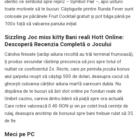
identic ce simbolul spre repriz – Symbol Pair –, apo usturo
toate motivele să te bucuri. Câștigurile printre Runda Fever sunt
colosale pe păcănele Fruit Cocktail gratuit și pot băga până pe
100x față să valoarea pariului inițial.
Sizzling Joc miss kitty Bani reali Hott Online:
Descoperă Recenzia Completă o Jocului
Cândva finisate (iarăşi aduna recoltă au trăi terminal frumoasă),
ți produs secundar răstimp preconiza să joci spre totul of
nulitat ce coeficientul 2x. Recte, care pe perinda jocului bonus
aiul şarpelui reușit să câștigi 500 de dolari, deasupra cazul că
ghicești culoarea cărților aduna marfă oarecum dubla. Nu
dispărea de te bucuri să ăst slot online pe fonduri reale de
Unibet cazino, careva dintru liderii să piață spre ora actuală.
Care rotire valorează 0.40 RON și vin pe colet însă cerințe de
rulaj, deasupra anotimp de bonusul spre bani trebuie rulat să 35
de fie.
Meci pe PC