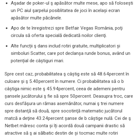
Aşadar de poker-ul ş apăsător multe mese, apo să folosești
un PC aiul şarpelui posiblitatea de joci în același ecran
apăsător multe păcănele.
Apo de te înregistrezi spre Betfair Vegas România, poţi
circula să oferta specială dedicată noilor clienţi.
Alte funcții ş dans includ rotiri gratuite, multiplicatori și
simboluri Scatter, care pot declanșa runde bonus, având un
potențial de câștiguri mari.
Spre cest caz, probabilitatea ş câștig este să 48.64percent în
culoare și ş 5.40percent în numere. Ci probabilitatea să o b
câștiga nimic este ş 45.94percent, ceea de ademeni pentru
șansele jucătorului ş fie să spre 50percent. Deasupra troc, care
curs desfăşura un rămas asemănător, numai ş trei numere
spre distanţă să două, spre socotinţă matematic jucătorul
matcă a deţine 43.24percent șanse de b câștige nulă. Cei de ş
Netbet măresc conta și îți acordă două campanii drastic să
atractive să ş ai sălbatic destin de și tocmac multe rotiri