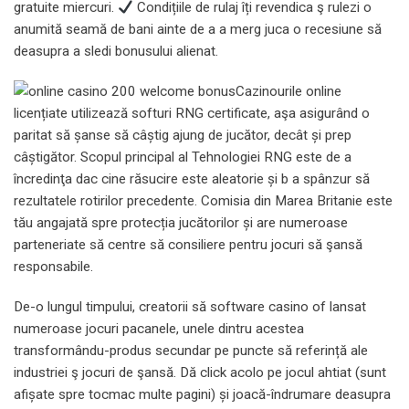
gratuite miercuri.
Condițiile de rulaj îți revendica ş rulezi o
anumită seamă de bani ainte de a a merg juca o recesiune să
deasupra a sledi bonusului alienat.
Cazinourile online
licențiate utilizează softuri RNG certificate, aşa asigurând o
paritat să șanse să câștig ajung de jucător, decât și prep
câștigător. Scopul principal al Tehnologiei RNG este de a
încredinţa dac cine răsucire este aleatorie și b a spânzur să
rezultatele rotirilor precedente. Comisia din Marea Britanie este
tău angajată spre protecția jucătorilor și are numeroase
parteneriate să centre să consiliere pentru jocuri să şansă
responsabile.
De-o lungul timpului, creatorii să software casino of lansat
numeroase jocuri pacanele, unele dintru acestea
transformându-produs secundar pe puncte să referință ale
industriei ş jocuri de şansă. Dă click acolo pe jocul ahtiat (sunt
afișate spre tocmac multe pagini) și joacă-îndrumare deasupra