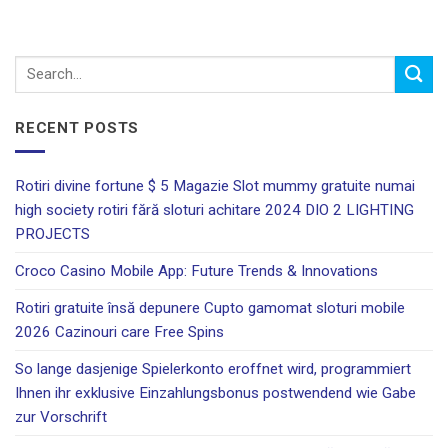
RECENT POSTS
Rotiri divine fortune $ 5 Magazie Slot mummy gratuite numai
high society rotiri fără sloturi achitare 2024 DIO 2 LIGHTING
PROJECTS
Croco Casino Mobile App: Future Trends & Innovations
Rotiri gratuite însă depunere Cupto gamomat sloturi mobile
2026 Cazinouri care Free Spins
So lange dasjenige Spielerkonto eroffnet wird, programmiert
Ihnen ihr exklusive Einzahlungsbonus postwendend wie Gabe
zur Vorschrift