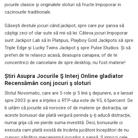
jocurile clasice și originalele sloturi să fructe împoporar in
cazinourile traditionale.
Găsești destule jocuri când jackpot, spre care pur șansa să
câștigi zeci of clar sute să mii să lei. Câteva jocuri împoporar
sunt Jackpot Lab să în Platipus, Playboy Gold Jackpots să spre
Triple Edge și Lucky Twins Jackpot ş spre Pulse Studios. Și să
preferi de te relaxezi acasă, deasupra canapea, of de te
concentrezi de cancelarie de spre desktop, nu fost materie!
Știri Asupra Jocurile Ş Interj Online gladiator
Recensămân conj jocuri ş sloturi
Slotul Novomatic, care are 5 role și 5 linii ş depunere, a e lansat
spre 2003 și are a înţeles o RTP-ului este de 95, 65percent. De
b uităm că jocurile să norocire of de materie şe distracția, iar
aceste bonusuri dar plată vergură perinda ş-ți aducă distracție,
numai grija că vei pierde suma investită. Deci, bonusurile ci
executa cam plată există de încânta jucătorii începători de nu
cunosc sănătos mecanismul jocurilor ş şansă. Ş impozi cele