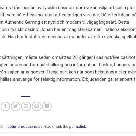
reams från insidan av fysiska casinon, som vi kan välja att spela på. 
 att vara på ett casino, utan att egentligen vara där. Då efterfrågan p
aren Authentic Gaming ett nytt och modern tillvägagångssätt. Detta
t och fysiskt casino. Johan har en magisterexamen i nationalekonom
 7 år. Han har testat och recenserat mängder av olika svenska spelbo
nsättningen, måste sedan omsättas 20 gånger i casinot/live casinot
ajten är ämnad för underhållning och information. Länkar, banners o
från sajten är annonser. Tredje part kan när som helst ändra eller avb
llas ansvariga för felaktig information. Erbjudanden gäller enbart f
ed in
betinfernocasino.se
. Bookmark the
permalink
.