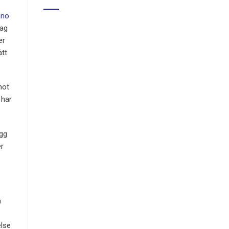
ino
lag
er
ätt
not
 har
ägg
er
a
else