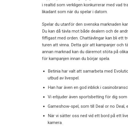
i realtid som verkligen konkurrerar med vad tr
likadant som när du spelar i datorn.
Spelar du utanför den svenska marknaden kan 
Du kan då tävla mot både dealern och de an
fiffigast med orden. Chattävlingar kan bli et
turen att vinna. Detta gör att kampanjer och t
annan marknad kan du däremot stöta på olika ty
för kampanjen innan du börjar spela.
Betinia har valt att samarbeta med Evolutio
utbud av livespel.
Han har även en god inblick i casinobrans
Vi erbjuder även sportsbetting för dig som v
Gameshow-spel, som till Deal or no Deal, e
När vi sätter oss ned vid ett bord på ett l
kamera.