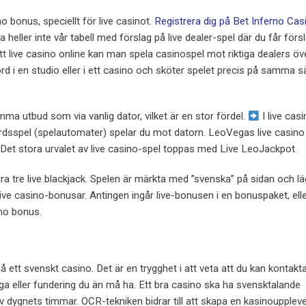
o bonus, speciellt för live casinot.
Registrera dig på Bet Inferno Cas
 heller inte vår tabell med förslag på live dealer-spel där du får förs
I ett live casino online kan man spela casinospel mot riktiga dealers öv
bord i en studio eller i ett casino och sköter spelet precis på samma s
mma utbud som via vanlig dator, vilket är en stor fördel.
I live casi
rdsspel (spelautomater) spelar du mot datorn. LeoVegas live casino
. Det stora urvalet av live casino-spel toppas med Live LeoJackpot.
dra tre live blackjack. Spelen är märkta med ”svenska” på sidan och l
v live casino-bonusar. Antingen ingår live-bonusen i en bonuspaket, ell
ino bonus.
å ett svenskt casino. Det är en trygghet i att veta att du kan kontakt
ga eller fundering du än må ha. Ett bra casino ska ha svensktalande
av dygnets timmar. OCR-tekniken bidrar till att skapa en kasinoupplev