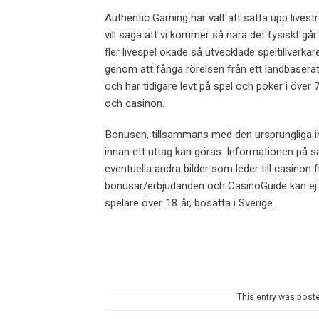
Authentic Gaming har valt att sätta upp livest
vill säga att vi kommer så nära det fysiskt går
fler livespel ökade så utvecklade speltillverk
genom att fånga rörelsen från ett landbasera
och har tidigare levt på spel och poker i över
och casinon.
Bonusen, tillsammans med den ursprungliga i
innan ett uttag kan göras. Informationen på s
eventuella andra bilder som leder till casinon 
bonusar/erbjudanden och CasinoGuide kan ej hå
spelare över 18 år, bosatta i Sverige.
This entry was post