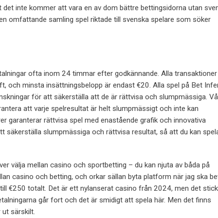
att det inte kommer att vara en av dom bättre bettingsidorna utan sve
r en omfattande samling spel riktade till svenska spelare som söker
talningar ofta inom 24 timmar efter godkännande. Alla transaktioner
ft, och minsta insättningsbelopp är endast €20. Alla spel på Bet Inf
ningar för att säkerställa att de är rättvisa och slumpmässiga. Vå
antera att varje spelresultat är helt slumpmässigt och inte kan
er garanterar rättvisa spel med enastående grafik och innovativa
att säkerställa slumpmässiga och rättvisa resultat, så att du kan spel
ver välja mellan casino och sportbetting – du kan njuta av båda på
llan casino och betting, och orkar sällan byta platform när jag ska be
till €250 totalt. Det är ett nylanserat casino från 2024, men det stic
etalningarna går fort och det är smidigt att spela här. Men det finns
ut särskilt.