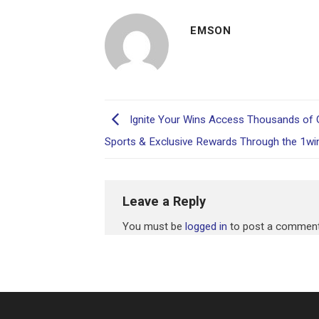
EMSON
Ignite Your Wins Access Thousands of 
Sports & Exclusive Rewards Through the 1wi
Leave a Reply
You must be
logged in
to post a comment