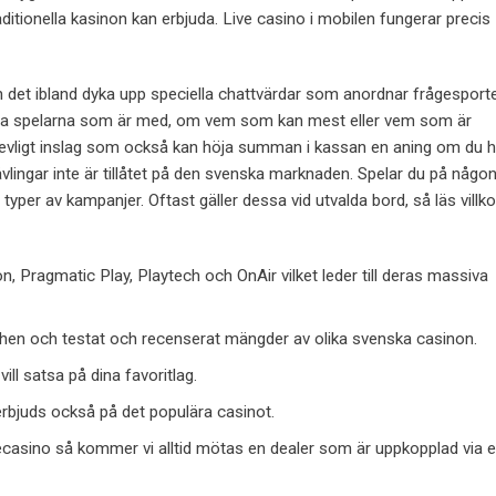
aditionella kasinon kan erbjuda. Live casino i mobilen fungerar precis
det ibland dyka upp speciella chattvärdar som anordnar frågesporte
dra spelarna som är med, om vem som kan mest eller vem som är
t trevligt inslag som också kan höja summan i kassan en aning om du h
ävlingar inte är tillåtet på den svenska marknaden. Spelar du på någo
per av kampanjer. Oftast gäller dessa vid utvalda bord, så läs villk
n, Pragmatic Play, Playtech och OnAir vilket leder till deras massiva
chen och testat och recenserat mängder av olika svenska casinon.
ill satsa på dina favoritlag.
rbjuds också på det populära casinot.
ivecasino så kommer vi alltid mötas en dealer som är uppkopplad via 